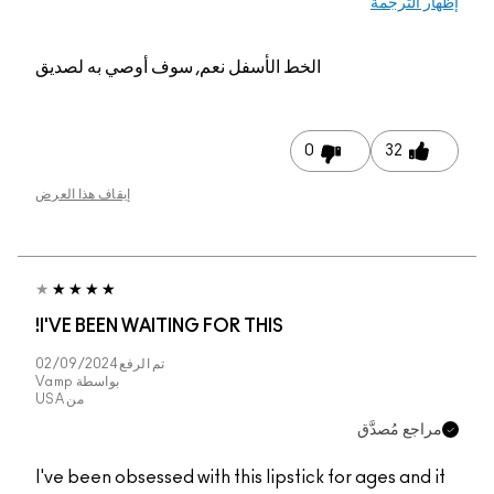
إظهار الترجمة
الخط الأسفل
نعم, سوف أوصي به لصديق
0
32
إيقاف هذا العرض
I'VE BEEN WAITING FOR THIS!
تم الرفع
02/09/2024
بواسطة
Vamp
من
USA
مراجع مُصدَّق
I've been obsessed with this lipstick for ages and it