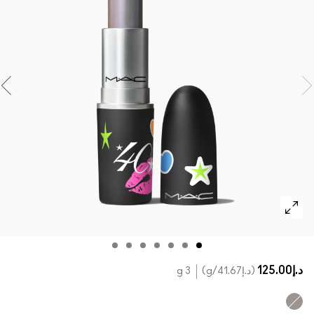
تسوقي كل الفراشي
مستحضرات ماك بالحجم الصغير
تسوقي جميع مستحضرات العيون
د.إ125.00
د.إ41.67
/g
3 g