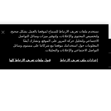
نستخدم ملفات تعريف الارتباط للسماح لموقعنا بالعمل بشكل صحيح،
ولتخصيص المحتوى والإعلانات، ولتوفير ميزات وسائل التواصل
الاجتماعي ولتحليل حركة المرور على الموقع. ونشارك أيضًا
نبذة عن ماك
المعلومات حول استخدامك موقعنا مع شركائنا على مستوى وسائل
التواصل الاجتماعي والإعلانات والتحليلات.
قصتنا
التسوق أونلاين
إعدادات ملف تعريف الارتباط
قبول ملفات تعريف الارتباط كلها
فن ماك
حسابي
ماك فيفا غلام
هل تحتاجين إلى مساعدة؟
الاشتراك في رسائل البريد الإلكتروني
جمال بطريقة مسؤولة
نفدت الكمية
للتواصل معنا
العروض الترويجية
الوظائف
متجر ماك الخاص بك
الأسئلة الشائعة
عضوية ماك برو
ابحثي عن متجر
الإرجاع والاستبدال
الاختبارات على الحيوانات
الخصوصية والشروط
خدمات الماكياج
الشحن