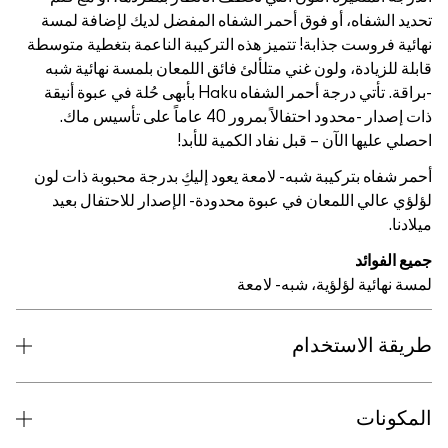
تحديد الشفاه، أو فوق أحمر الشفاه المفضل لديك لإضافة لمسة
نهائية فروست جذابة! تتميز هذه التركيبة الناعمة بتغطية متوسطة
قابلة للزيادة، ولون غني متلألئ فائق اللمعان بلمسة نهائية شبه
-براقة. تأتي درجة أحمر الشفاه Haku بأبهى حُلة في عبوة أنيقة
ذات إصدار -محدود احتفالاً بمرور 40 عاماً على تأسيس ماك.
احصلي عليها الآن – قبل نفاد الكمية للأبد!
أحمر شفاه بتركيبة شبه- لامعة يعود إليكِ بدرجة محبوبة ذات لون
لؤلؤي عالي اللمعان في عبوة محدودة- الإصدار للاحتفال بعيد
ميلادنا.
جميع الفوائد
لمسة نهائية لؤلؤية، شبه- لامعة
طريقة الاستخدام
المكونات