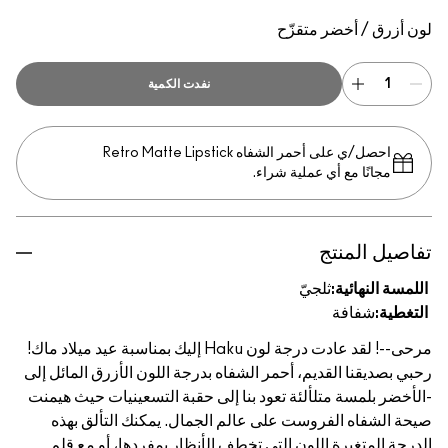
Haku
لون أزرق / أخضر متقزّح
نفدت الكمية
احصل/ي على أحمر الشفاه Retro Matte Lipstick
مجانًا مع أي عملية شراء.
تفاصيل المنتج
اللمسة النهائية:
ثلجيّ
التغطية:
شفافة
مرحى--! لقد عادت درجة لون Haku إليك بمناسبة عيد ميلاد ماك!
رحبي بصديقنا القديم، أحمر الشفاه بدرجة اللون الأزرق المائل إلى
-الأخضر بلمسة متلألئة تعود بنا إلى حقبة التسعينيات حيث هيمنت
صيحة الشفاه الفروست على عالم الجمال. يمكنك التألق بهذه
الدرجة المتغيرة اللون التي تخطف الأنظار بمفردها، أو مع قلم