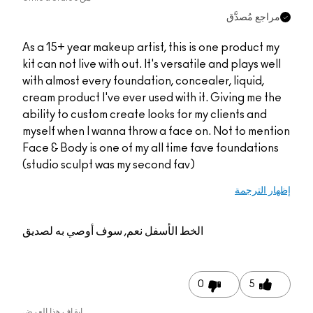
مراجع مُصدَّق
As a 15+ year makeup artist, this is one product my
kit can not live with out. It's versatile and plays well
with almost every foundation, concealer, liquid,
cream product I've ever used with it. Giving me the
ability to custom create looks for my clients and
myself when I wanna throw a face on. Not to mention
Face & Body is one of my all time fave foundations
(studio sculpt was my second fav)
إظهار الترجمة
الخط الأسفل
نعم, سوف أوصي به لصديق
0
5
إيقاف هذا العرض