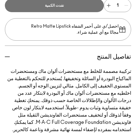
نفدت الكمية
احصل/ي على أحمر الشفاه Retro Matte Lipstick
مجانًا مع أي عملية شراء.
تفاصيل المنتج
تركيبة مصممة للخلط مع مستحضرات ألوان ماك ومستحضرات
الماكياج البودرة أو السائلة وتخفيفها. يُستخدم للتحكم بالتغطية من
المستوى الخفيف إلى الكامل. مثالي لتزيين الوجه أو الجسم.
اخلطيه مع مستحضرات ألوان ماك أو البودرة لابتكار عدد من
درجات الألوان والإطلالات الخاصة حسب ذوقك. يمنحكِ تغطية
خفيفة متساوية وثبات يدوم -طويلاً. استخدميه لابتكار لون خاص
وفقاً لذوقك أو لتخفيف مستحضرات الفاونديشن الثقيلة مثل
فاونديشن M·A·C Full Coverage Foundation. كما يمكنكِ
استخدامه بمفرده لإضفاء لمسة نهائية مشرقة وناعمة كالحرير.