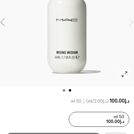
تسوقي كل الفراشي
مستحضرات ماك بالحجم الصغير
تسوقي جميع مستحضرات العيون
د.إ100.00
د.إ2.00
/ml
50 ml
50 ml
د.إ100.00