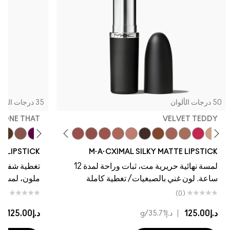
50 درجات الألوان
35 درجات الألوان
, DONE THAT
VELVET TEDDY
at
eal
e This
ure Move
g Twist
Warm Teddy
Soar
Mull It To The Max
Figgy
Whirl
Taupe
Velvet Teddy
Café Mocha
Kinda Sexy
Bare M·A·Cximal
Honeylove
Iconic Photo
Cool Teddy
Hot Girl Pink
Acting Natural
Yash
Verve S
Dare 
NE LIPSTICK
M·A·CXIMAL SILKY MATTE LIPSTICK
لمسة نهائية حريرية مت، ثبات وراحة لمدة 12
تغطية شفافة،
ساعة. لون غني بالصبغيات/ تغطية كاملة
ملون، لمسة نها
(0)
(0)
د.إ125.00
|
د.إ125.00
|
د.إ35.71
/g
د