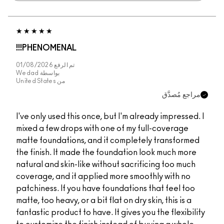
PHENOMENAL!!!
تم الرفع
01/08/2026
بواسطة
Wedad
من
United States
مراجع مُصدَّق
I've only used this once, but I'm already impressed. I
mixed a few drops with one of my full-coverage
matte foundations, and it completely transformed
the finish. It made the foundation look much more
natural and skin-like without sacrificing too much
coverage, and it applied more smoothly with no
patchiness. If you have foundations that feel too
matte, too heavy, or a bit flat on dry skin, this is a
fantastic product to have. It gives you the flexibility