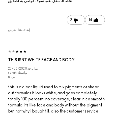
الخط الأسفل
نعم, سوف أوصي به لصديق
2
14
إيقاف هذا العرض
THIS ISNT WHITE FACE AND BODY
تم الرفع
23/08/2020
بواسطة
sarah
من
nj
this is a clear liquid used to mix pigments or sheer
out formulas it looks white, and goes completely,
totally 100 percent, no coverage, clear. nice smooth
formula. its like face and body without the pigment
but not why i bought it. also the customer service