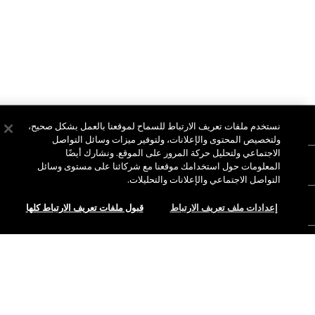
نبذة عن ماك
نستخدم ملفات تعريف الارتباط للسماح لموقعنا بالعمل بشكل صحيح،
ولتخصيص المحتوى والإعلانات، ولتوفير ميزات وسائل التواصل
قصتنا
الاجتماعي ولتحليل حركة المرور على الموقع. ونشارك أيضًا
التسوق أونلاين
المعلومات حول استخدامك موقعنا مع شركائنا على مستوى وسائل
فن ماك
التواصل الاجتماعي والإعلانات والتحليلات.
حسابي
ماك فيفا غلام
هل تحتاجين إلى مساعدة؟
إعدادات ملف تعريف الارتباط
قبول ملفات تعريف الارتباط كلها
الاشتراك في رسائل البريد الإلكتروني
جمال بطريقة مسؤولة
للتواصل معنا
العروض الترويجية
الوظائف
متجر ماك الخاص بك
الأسئلة الشائعة
عضوية ماك برو
نفدت الكمية
ابحثي عن متجر
الإرجاع والاستبدال
الاختبارات على الحيوانات
الخصوصية والشروط
خدمات الماكياج
الشحن
سياسة الخصوصية
احجزي خدمة الماكياج
حسابي