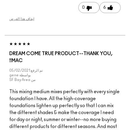
0
6
إيقاف هذا العرض
DREAM COME TRUE PRODUCT--THANK YOU,
MAC!!
تم الرفع
05/02/2021
بواسطة
gene
من
SF Bay Area
This mixing medium mixes perfectly with every single
foundation I have. All the high-coverage
foundations lighten up perfectly so that I can mix
the different shades & make the coverage I need
for day or night, summer or winter--no more buying
different products for different seasons. And most