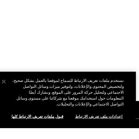
نستخدم ملفات تعريف الارتباط للسماح لموقعنا بالعمل بشكل صحيح،
ولتخصيص المحتوى والإعلانات، ولتوفير ميزات وسائل التواصل
الاجتماعي ولتحليل حركة المرور على الموقع. ونشارك أيضًا
المعلومات حول استخدامك موقعنا مع شركائنا على مستوى وسائل
التواصل الاجتماعي والإعلانات والتحليلات.
نبذة عن ماك
إعدادات ملف تعريف الارتباط
قبول ملفات تعريف الارتباط كلها
قصتنا
التسوق أونلاين
فن ماك
حسابي