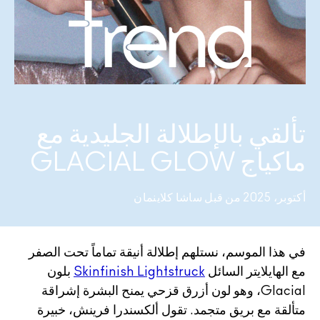
تسوقي كل الفراشي
مستحضرات ماك بالحجم الصغير
تسوقي جميع مستحضرات العيون
تألقي بالإطلالة الجليدية مع
ماكياج GLACIAL GLOW
أكتوبر، 2025 من قبل ساشا كلاينمان
في هذا الموسم، نستلهم إطلالة أنيقة تماماً تحت الصفر
مع الهايلايتر السائل
Skinfinish Lightstruck
بلون
Glacial، وهو لون أزرق قزحي يمنح البشرة إشراقة
متألقة مع بريق متجمد. تقول ألكسندرا فرينش، خبيرة