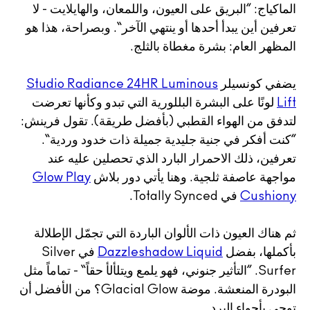
الماكياج: ”البريق على العيون، واللمعان، والهايلايت - لا
تعرفين أين يبدأ أحدها أو ينتهي الآخر“. وبصراحة، هذا هو
المظهر العام: بشرة مغطاة بالثلج.
يضفي كونسيلر
Studio Radiance 24HR Luminous
Lift
لونًا على البشرة البللورية التي تبدو وكأنها تعرضت
لتدفق من الهواء القطبي (بأفضل طريقة). تقول فرينش:
”كنت أفكر في جنية جليدية جميلة ذات خدود وردية“.
تعرفين، ذلك الاحمرار البارد الذي تحصلين عليه عند
مواجهة عاصفة ثلجية. وهنا يأتي دور بلاش
Glow Play
Cushiony
في Totally Synced.
ثم هناك العيون ذات الألوان الباردة التي تجمّل الإطلالة
بأكملها، بفضل
Dazzleshadow Liquid
في Silver
Surfer. ”التأثير جنوني، فهو يلمع ويتلألأ حقاً“ - تماماً مثل
البودرة المنعشة. موضة Glacial Glow؟ من الأفضل أن
توحي بأجواء البرد.