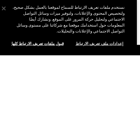
نستخدم ملفات تعريف الارتباط للسماح لموقعنا بالعمل بشكل صحيح،
ولتخصيص المحتوى والإعلانات، ولتوفير ميزات وسائل التواصل
الاجتماعي ولتحليل حركة المرور على الموقع. ونشارك أيضًا
المعلومات حول استخدامك موقعنا مع شركائنا على مستوى وسائل
التواصل الاجتماعي والإعلانات والتحليلات.
إعدادات ملف تعريف الارتباط
قبول ملفات تعريف الارتباط كلها
نبذة عن ماك
قصتنا
التسوق أونلاين
فن ماك
حسابي
ماك فيفا غلام
هل تحتاجين إلى مساعدة؟
الاشتراك في رسائل البريد الإلكتروني
جمال بطريقة مسؤولة
للتواصل معنا
العروض الترويجية
الوظائف
متجر ماك الخاص بك
الأسئلة الشائعة
عضوية ماك برو
ابحثي عن متجر
الإرجاع والاستبدال
الاختبارات على الحيوانات
الخصوصية والشروط
خدمات الماكياج
الشحن
سياسة الخصوصية
احجزي خدمة الماكياج
حسابي